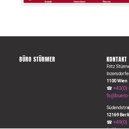
BÜRO STÜRMER
KONTAKT
Fritz Stürm
Inzersdorfe
1100 Wien
+43(0) 
☎
fs@buero-
Südendstra
12169 Berl
+49(0) 
☎