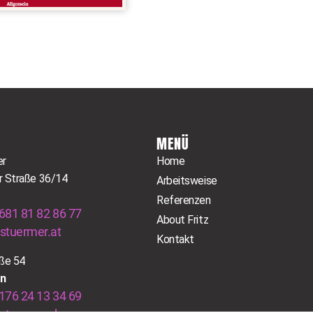
MENÜ
er
Home
r Straße 36/14
Arbeitsweise
Referenzen
681 81 82 86 77
About Fritz
stuermer.at
Kontakt
ße 54
in
176 24 13 34 69