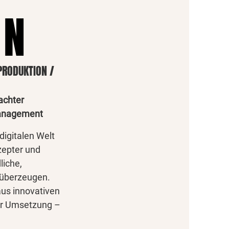
GN
PRODUKTION /
dachter
management
 digitalen Welt
zepter und
liche,
e überzeugen.
aus innovativen
er Umsetzung –