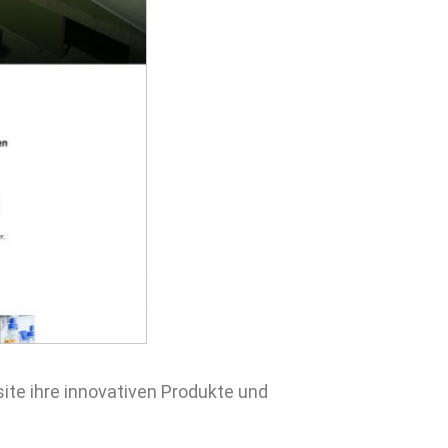
GOLDJUNGS BER
Goldjungs.Berli
individueller un
site ihre innovativen Produkte und