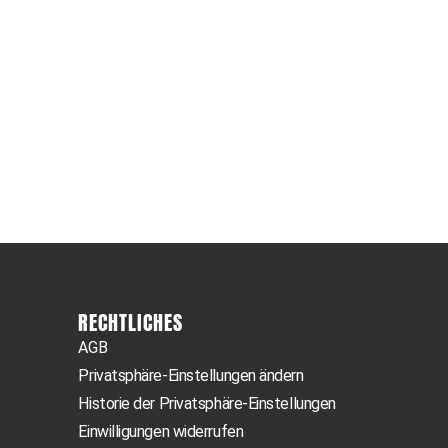
Der Berliner Ref
Reichweite für i
RECHTLICHES
AGB
Privatsphäre-Einstellungen ändern
Historie der Privatsphäre-Einstellungen
Einwilligungen widerrufen