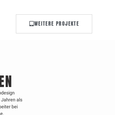
WEITERE PROJEKTE
EN
bdesign
n Jahren
als
beiter bei
e.