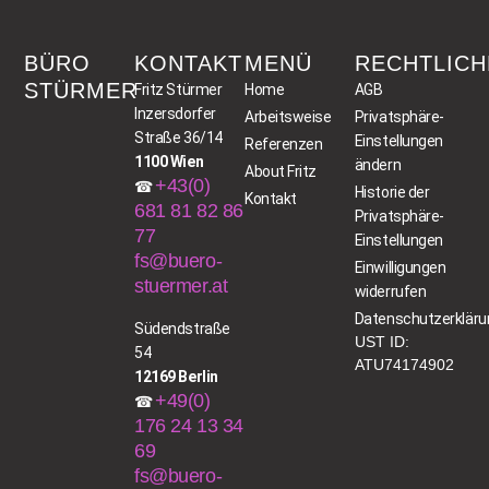
BÜRO
KONTAKT
MENÜ
RECHTLICH
STÜRMER
Fritz Stürmer
Home
AGB
Inzersdorfer
Arbeitsweise
Privatsphäre-
Straße 36/14
Einstellungen
Referenzen
1100 Wien
ändern
About Fritz
+43(0)
☎
Historie der
Kontakt
681 81 82 86
Privatsphäre-
77
Einstellungen
fs@buero-
Einwilligungen
stuermer.at
widerrufen
Datenschutzerkläru
Südendstraße
UST ID:
54
ATU74174902
12169 Berlin
+49(0)
☎
176 24 13 34
69
fs@buero-